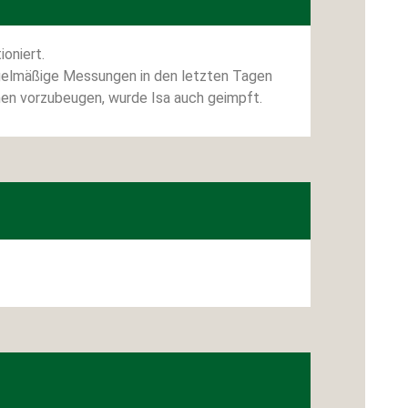
oniert.
egelmäßige Messungen in den letzten Tagen
nen vorzubeugen, wurde Isa auch geimpft.