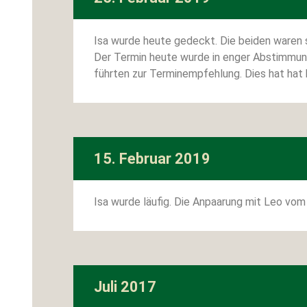
Isa wurde heute gedeckt. Die beiden waren s
Der Termin heute wurde in enger Abstimmung
führten zur Terminempfehlung. Dies hat hat
15. Februar 2019
Isa wurde läufig. Die Anpaarung mit Leo vom
Juli 2017