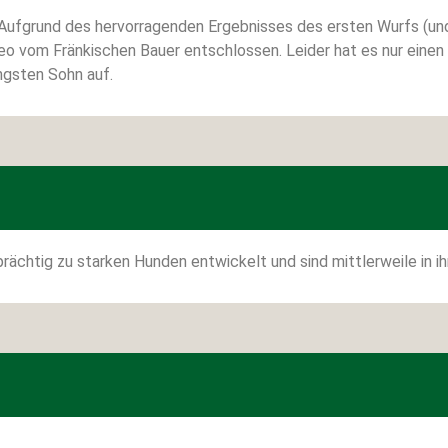
. Aufgrund des hervorragenden Ergebnisses des ersten Wurfs (un
o vom Fränkischen Bauer entschlossen. Leider hat es nur einen 
ngsten Sohn auf.
rächtig zu starken Hunden entwickelt und sind mittlerweile in 