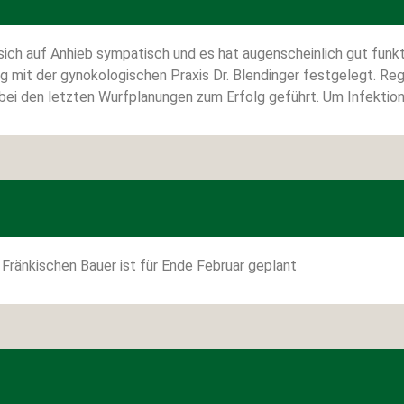
ich auf Anhieb sympatisch und es hat augenscheinlich gut funkti
 mit der gynokologischen Praxis Dr. Blendinger festgelegt. R
 bei den letzten Wurfplanungen zum Erfolg geführt. Um Infektio
 Fränkischen Bauer ist für Ende Februar geplant